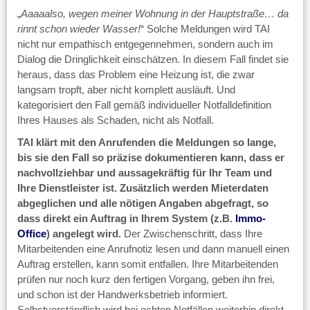
„
Aaaaalso, wegen meiner Wohnung in der Hauptstraße… da
rinnt schon wieder Wasser!
“ Solche Meldungen wird TAI
nicht nur empathisch entgegennehmen, sondern auch im
Dialog die Dringlichkeit einschätzen. In diesem Fall findet sie
heraus, dass das Problem eine Heizung ist, die zwar
langsam tropft, aber nicht komplett ausläuft. Und
kategorisiert den Fall gemäß individueller Notfalldefinition
Ihres Hauses als Schaden, nicht als Notfall.
TAI klärt mit den Anrufenden die Meldungen so lange,
bis sie den Fall so präzise dokumentieren kann, dass er
nachvollziehbar und aussagekräftig für Ihr Team und
Ihre Dienstleister ist. Zusätzlich werden Mieterdaten
abgeglichen und alle nötigen Angaben abgefragt, so
dass direkt ein Auftrag in Ihrem System (z.B.
Immo-
Office
) angelegt wird.
Der Zwischenschritt, dass Ihre
Mitarbeitenden eine Anrufnotiz lesen und dann manuell einen
Auftrag erstellen, kann somit entfallen. Ihre Mitarbeitenden
prüfen nur noch kurz den fertigen Vorgang, geben ihn frei,
und schon ist der Handwerksbetrieb informiert.
Selbstverständlich wird bei echten Notfällen weiterhin direkt