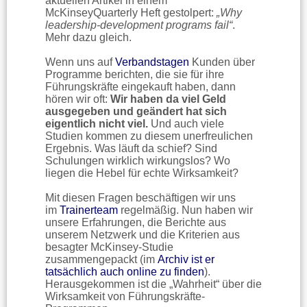
aktuellen Artikel in einem
McKinseyQuarterly Heft gestolpert:
„Why
leadership-development programs fail“
.
Mehr dazu gleich.
Wenn uns auf
Verbandstagen
Kunden über
Programme berichten, die sie für ihre
Führungskräfte eingekauft haben, dann
hören wir oft:
Wir haben da viel Geld
ausgegeben und geändert hat sich
eigentlich nicht viel.
Und auch viele
Studien kommen zu diesem unerfreulichen
Ergebnis. Was läuft da schief? Sind
Schulungen wirklich wirkungslos? Wo
liegen die Hebel für echte Wirksamkeit?
Mit diesen Fragen beschäftigen wir uns
im
Trainerteam
regelmäßig. Nun haben wir
unsere Erfahrungen, die Berichte aus
unserem Netzwerk und die Kriterien aus
besagter McKinsey-Studie
zusammengepackt (im
Archiv ist er
tatsächlich auch online zu finden
).
Herausgekommen ist die „Wahrheit“ über die
Wirksamkeit von Führungskräfte-