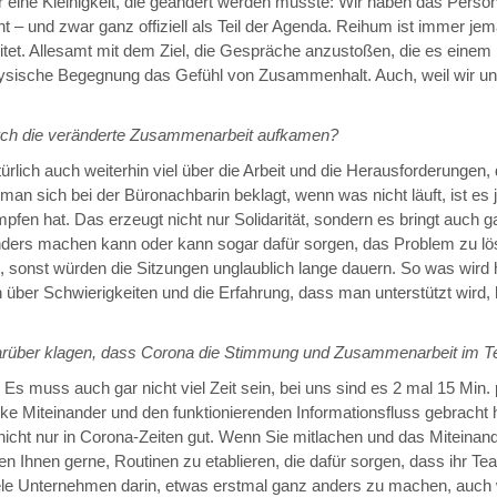
r eine Kleinigkeit, die geändert werden musste: Wir haben das Pers
 – und zwar ganz offiziell als Teil der Agenda. Reihum ist immer jema
itet. Allesamt mit dem Ziel, die Gespräche anzustoßen, die es einem 
hysische Begegnung das Gefühl von Zusammenhalt. Auch, weil wir un
urch die veränderte Zusammenarbeit aufkamen?
ich auch weiterhin viel über die Arbeit und die Herausforderungen, d
o man sich bei der Büronachbarin beklagt, wenn was nicht läuft, ist es
n hat. Das erzeugt nicht nur Solidarität, sondern es bringt auch g
ders machen kann oder kann sogar dafür sorgen, das Problem zu lös
, sonst würden die Sitzungen unglaublich lange dauern. So was wird h
n über Schwierigkeiten und die Erfahrung, dass man unterstützt wird, 
arüber klagen, dass Corona die Stimmung und Zusammenarbeit im Te
 muss auch gar nicht viel Zeit sein, bei uns sind es 2 mal 15 Min. 
e Miteinander und den funktionierenden Informationsfluss gebracht h
nicht nur in Corona-Zeiten gut. Wenn Sie mitlachen und das Miteinan
n Ihnen gerne, Routinen zu etablieren, die dafür sorgen, dass ihr Te
 viele Unternehmen darin, etwas erstmal ganz anders zu machen, auc