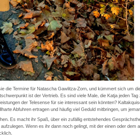
rt sie die Termine für Natascha Gawlitza-Zorn, und kümmert sich um 
tschwerpunkt ist der Vertrieb. Es sind viele Male, die Katja jeden Tag 
leistungen der Telesense für sie interessant sein könnten? Kaltakqui
harte Abfuhren ertragen und häufig viel Geduld mitbringen, um jema
hen. Es macht ihr Spaß, über ein zufällig entstehendes Gesprächst
zulegen. Wenn es ihr dann noch gelingt, mit der einen oder dem an
cklich.