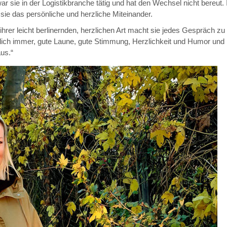
 sie in der Logistikbranche tätig und hat den Wechsel nicht bereut. I
 sie das persönliche und herzliche Miteinander.
 ihrer leicht berlinernden, herzlichen Art macht sie jedes Gespräch zu
rklich immer, gute Laune, gute Stimmung, Herzlichkeit und Humor und 
us.“