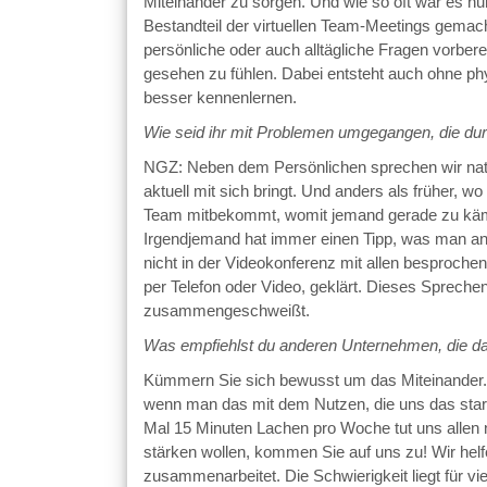
Miteinander zu sorgen. Und wie so oft war es nu
Bestandteil der virtuellen Team-Meetings gemacht
persönliche oder auch alltägliche Fragen vorbere
gesehen zu fühlen. Dabei entsteht auch ohne p
besser kennenlernen.
Wie seid ihr mit Problemen umgegangen, die d
NGZ: Neben dem Persönlichen sprechen wir natürl
aktuell mit sich bringt. Und anders als früher, w
Team mitbekommt, womit jemand gerade zu kämpfe
Irgendjemand hat immer einen Tipp, was man an
nicht in der Videokonferenz mit allen besprochen
per Telefon oder Video, geklärt. Dieses Spreche
zusammengeschweißt.
Was empfiehlst du anderen Unternehmen, die d
Kümmern Sie sich bewusst um das Miteinander. Es
wenn man das mit dem Nutzen, die uns das stark
Mal 15 Minuten Lachen pro Woche tut uns allen 
stärken wollen, kommen Sie auf uns zu! Wir helfe
zusammenarbeitet. Die Schwierigkeit liegt für