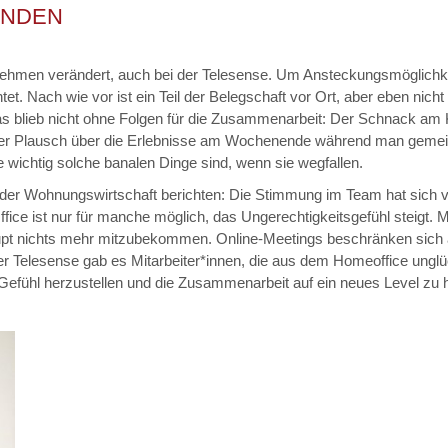
INDEN
nehmen verändert, auch bei der Telesense. Um Ansteckungsmöglichke
tet. Nach wie vor ist ein Teil der Belegschaft vor Ort, aber eben nicht
as blieb nicht ohne Folgen für die Zusammenarbeit: Der Schnack am
der Plausch über die Erlebnisse am Wochenende während man gemei
wichtig solche banalen Dinge sind, wenn sie wegfallen.
 der Wohnungswirtschaft berichten: Die Stimmung im Team hat sich v
fice ist nur für manche möglich, das Ungerechtigkeitsgefühl steigt
aupt nichts mehr mitzubekommen. Online-Meetings beschränken sich 
der Telesense gab es Mitarbeiter*innen, die aus dem Homeoffice unglü
Gefühl herzustellen und die Zusammenarbeit auf ein neues Level zu h