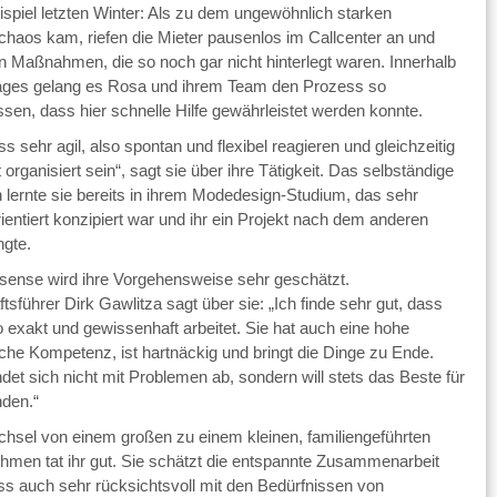
spiel letzten Winter: Als zu dem ungewöhnlich starken
haos kam, riefen die Mieter pausenlos im Callcenter an und
en Maßnahmen, die so noch gar nicht hinterlegt waren. Innerhalb
ages gelang es Rosa und ihrem Team den Prozess so
sen, dass hier schnelle Hilfe gewährleistet werden konnte.
s sehr agil, also spontan und flexibel reagieren und gleichzeitig
 organisiert sein“, sagt sie über ihre Tätigkeit. Das selbständige
n lernte sie bereits in ihrem Modedesign-Studium, das sehr
ientiert konzipiert war und ihr ein Projekt nach dem anderen
ngte.
esense wird ihre Vorgehensweise sehr geschätzt.
sführer Dirk Gawlitza sagt über sie: „Ich finde sehr gut, dass
 exakt und gewissenhaft arbeitet. Sie hat auch eine hohe
sche Kompetenz, ist hartnäckig und bringt die Dinge zu Ende.
det sich nicht mit Problemen ab, sondern will stets das Beste für
den.“
hsel von einem großen zu einem kleinen, familiengeführten
hmen tat ihr gut. Sie schätzt die entspannte Zusammenarbeit
ss auch sehr rücksichtsvoll mit den Bedürfnissen von