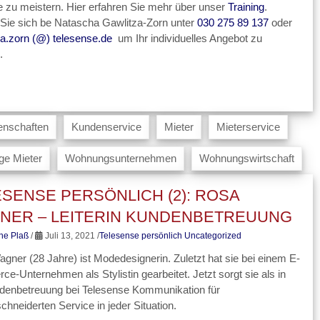
te zu meistern. Hier erfahren Sie mehr über unser
Training
.
Sie sich be Natascha Gawlitza-Zorn unter
030 275 89 137
oder
a.zorn (@) telesense.de
um Ihr individuelles Angebot zu
.
nschaften
Kundenservice
Mieter
Mieterservice
ge Mieter
Wohnungsunternehmen
Wohnungswirtschaft
SENSE PERSÖNLICH (2): ROSA
NER – LEITERIN KUNDENBETREUUNG
ine Plaß
/
Juli 13, 2021 /
Telesense persönlich
Uncategorized
gner (28 Jahre) ist Modedesignerin. Zuletzt hat sie bei einem E-
e-Unternehmen als Stylistin gearbeitet. Jetzt sorgt sie als in
denbetreuung bei Telesense Kommunikation für
hneiderten Service in jeder Situation.