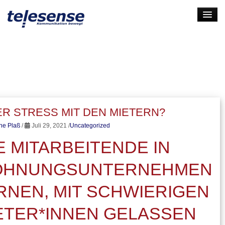
HOME
LEISTUNGEN
UNTERNEHMEN
KARRIERE
ER STRESS MIT DEN MIETERN?
KONTAKT
ine Plaß
/
Juli 29, 2021 /
Uncategorized
LOGIN
E MITARBEITENDE IN
HNUNGSUNTERNEHMEN
RNEN, MIT SCHWIERIGEN
ETER*INNEN GELASSEN