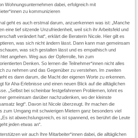
on Wohnungsunternehmen dabei, erfolgreich mit
ieter*innen zu kommunizieren
l geht es auch erstmal darum, anzuerkennen was ist: „Manche
n eine tief sitzende Unzufriedenheit, weil sich ihr Arbeitsfeld und
erschaft verändert hat“, erklärt die Beraterin Nicole. Hier gilt es
ptieren, was sich nicht ändern lässt. Dann kann man gemeinsam
 schauen, was sich gestalten lässt und es empathisch und
ichtet angehen. Weg aus der Opferrolle, hin zum
orientierten Denken. So lernen die Teilnehmer*innen nicht alles
ich zu nehmen und das Gegenüber zu verstehen. Im zweiten
 geht es dann darum, die Macht der eigenen Worte zu erkennen.
t für Aha-Erlebnisse und einen neuen Blick auf die alltäglichen
sse. „Selbst bei scheinbar festgefahrenen Problemen, lohnt es
mer gemeinsam darüber nachzudenken, wo der kleinste
ansatz liegt“. Davon ist Nicole überzeugt. Ihr machen die
gs zum Umgang mit schwierigen Mietern ganz besonders viel
 „Es ist abwechslungsreich, es ist spannend, es berührt die Leute
geht jeden etwas an“.
erstützen wir auch Ihre Mitarbeiter*innen dabei, die alltäglichen