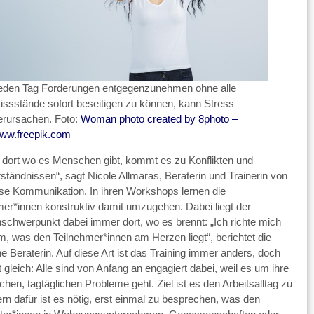
eden Tag Forderungen entgegenzunehmen ohne alle
issstände sofort beseitigen zu können, kann Stress
erursachen. Foto:
Woman photo created by 8photo –
ww.freepik.com
l dort wo es Menschen gibt, kommt es zu Konflikten und
ständnissen“, sagt Nicole Allmaras, Beraterin und Trainerin von
se Kommunikation. In ihren Workshops lernen die
mer*innen konstruktiv damit umzugehen. Dabei liegt der
chwerpunkt dabei immer dort, wo es brennt: „Ich richte mich
, was den Teilnehmer*innen am Herzen liegt“, berichtet die
e Beraterin. Auf diese Art ist das Training immer anders, doch
t gleich: Alle sind von Anfang an engagiert dabei, weil es um ihre
chen, tagtäglichen Probleme geht. Ziel ist es den Arbeitsalltag zu
ern dafür ist es nötig, erst einmal zu besprechen, was den