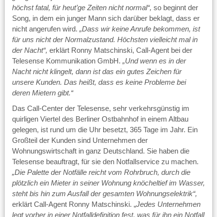
höchst fatal, für heut’ge Zeiten nicht normal“,
so beginnt der
Song, in dem ein junger Mann sich darüber beklagt, dass er
nicht angerufen wird.
„Dass wir keine Anrufe bekommen, ist
für uns nicht der Normalzustand. Höchsten vielleicht mal in
der Nacht“,
erklärt Ronny Matschinski, Call-Agent bei der
Telesense Kommunikation GmbH.
„Und wenn es in der
Nacht nicht klingelt, dann ist das ein gutes Zeichen für
unsere Kunden. Das heißt, dass es keine Probleme bei
deren Mietern gibt.“
Das Call-Center der Telesense, sehr verkehrsgünstig im
quirligen Viertel des Berliner Ostbahnhof in einem Altbau
gelegen, ist rund um die Uhr besetzt, 365 Tage im Jahr. Ein
Großteil der Kunden sind Unternehmen der
Wohnungswirtschaft in ganz Deutschland. Sie haben die
Telesense beauftragt, für sie den Notfallservice zu machen.
„Die Palette der Notfälle reicht vom Rohrbruch, durch die
plötzlich ein Mieter in seiner Wohnung knöcheltief im Wasser,
steht bis hin zum Ausfall der gesamten Wohnungselektrik“,
erklärt Call-Agent Ronny Matschinski. „
Jedes Unternehmen
legt vorher in einer Notfalldefinition fest, was für ihn ein Notfall