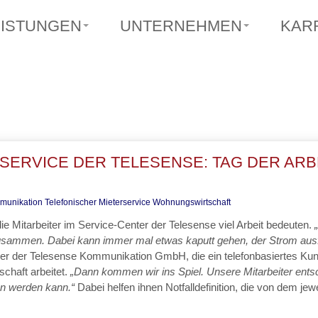
EISTUNGEN
UNTERNEHMEN
KAR
ERVICE DER TELESENSE: TAG DER ARBE
munikation
Telefonischer Mieterservice
Wohnungswirtschaft
 die Mitarbeiter im Service-Center der Telesense viel Arbeit bedeuten.
„
mmen. Dabei kann immer mal etwas kaputt gehen, der Strom ausfa
rer der Telesense Kommunikation GmbH, die ein telefonbasiertes Kun
chaft arbeitet.
„Dann kommen wir ins Spiel. Unsere Mitarbeiter entsch
n werden kann.“
Dabei helfen ihnen Notfalldefinition, die von dem jew